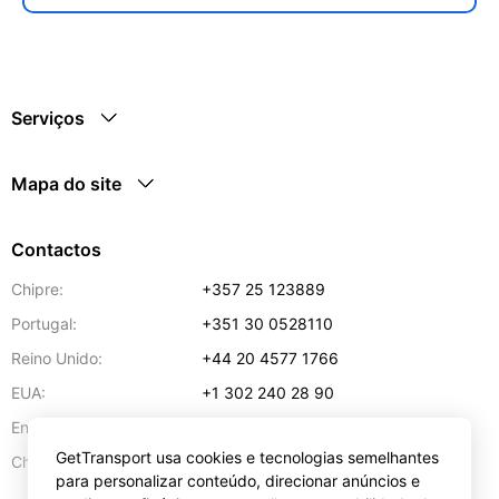
Serviços
Mapa do site
Contactos
Chipre:
+357 25 123889
Portugal:
+351 30 0528110
Reino Unido:
+44 20 4577 1766
EUA:
+1 302 240 28 90
Endereço de e-mail:
info@gettransport.com
GetTransport usa cookies e tecnologias semelhantes
57 Spyrou Kyprianou
,
Lárnaca
6051
Chipre:
para personalizar conteúdo, direcionar anúncios e