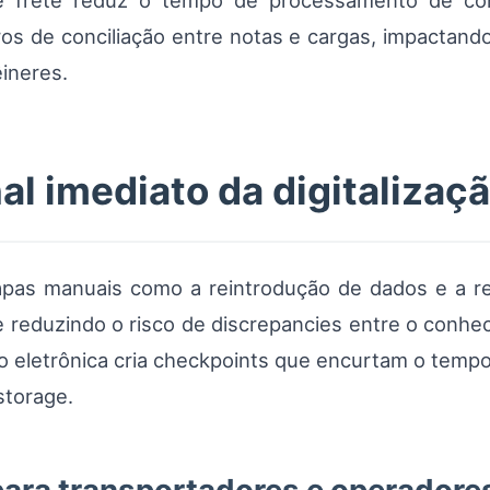
frete reduz o tempo de processamento de con
ros de conciliação entre notas e cargas, impactand
êineres.
l imediato da digitalizaç
apas manuais como a reintrodução de dados e a r
 reduzindo o risco de discrepancies entre o conhe
ão eletrônica cria checkpoints que encurtam o tempo
torage.