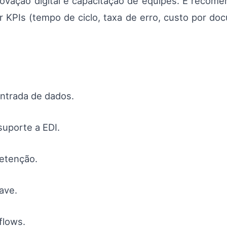
rovação digital e capacitação de equipes. É recome
ir KPIs (tempo de ciclo, taxa de erro, custo por 
ntrada de dados.
suporte a EDI.
retenção.
ave.
flows.