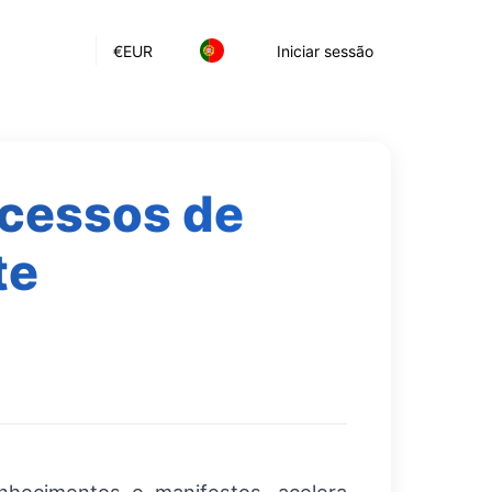
€
EUR
Iniciar sessão
ocessos de
te