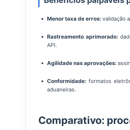
Benefícios palpáveis 
Menor taxa de erros:
validação a
Rastreamento aprimorado:
dado
API.
Agilidade nas aprovações:
assin
Conformidade:
formatos eletrôn
aduaneiras.
Comparativo: proce