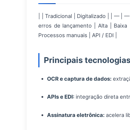
| | Tradicional | Digitalizado | | —
erros de lançamento | Alta | Baixa 
Processos manuais | API / EDI |
Principais tecnologia
OCR e captura de dados:
extraç
APIs e EDI:
integração direta ent
Assinatura eletrônica:
acelera l