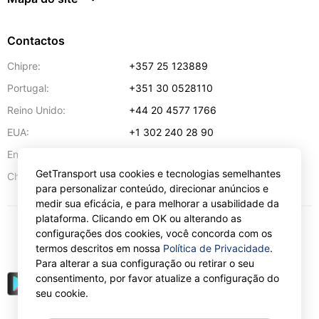
Contactos
Chipre:
+357 25 123889
Portugal:
+351 30 0528110
Reino Unido:
+44 20 4577 1766
EUA:
+1 302 240 28 90
Endereço de e-mail:
info@gettransport.com
GetTransport usa cookies e tecnologias semelhantes
57 Spyrou Kyprianou
,
Lárnaca
6051
Chipre:
para personalizar conteúdo, direcionar anúncios e
medir sua eficácia, e para melhorar a usabilidade da
plataforma. Clicando em OK ou alterando as
configurações dos cookies, você concorda com os
€
EUR
termos descritos em nossa
Política de Privacidade
.
Para alterar a sua configuração ou retirar o seu
consentimento, por favor atualize a configuração do
seu cookie.