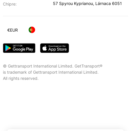
57 Spyrou Kyprianou
,
Lárnaca
6051
Chipre:
€
EUR
© Gettransport International Limited. GetTransport®
is trademark of Gettransport International Limited.
All rights reserved.