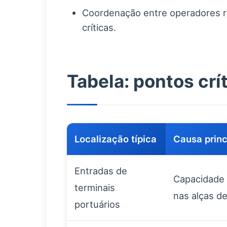
Coordenação entre operadores ro
críticas.
Tabela: pontos crí
Localização típica
Causa princ
Entradas de
Capacidade 
terminais
nas alças d
portuários