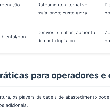
ordenação
Roteamento alternativo
Pl
mais longo; custo extra
no
Desvios e multas; aumento
Zo
mbiental/hora
do custo logístico
ho
áticas para operadores e
utura, os players da cadeia de abastecimento pod
os adicionais.