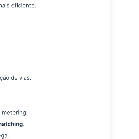
ais eficiente.
.
ção de vias.
 metering.
matching
.
ega.