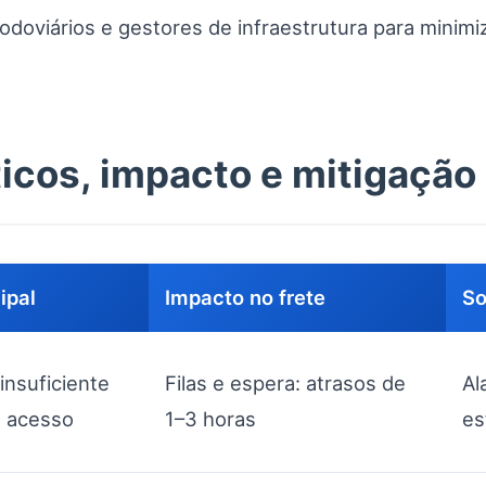
doviários e gestores de infraestrutura para minimi
ticos, impacto e mitigação
ipal
Impacto no frete
So
insuficiente
Filas e espera: atrasos de
Al
e acesso
1–3 horas
es