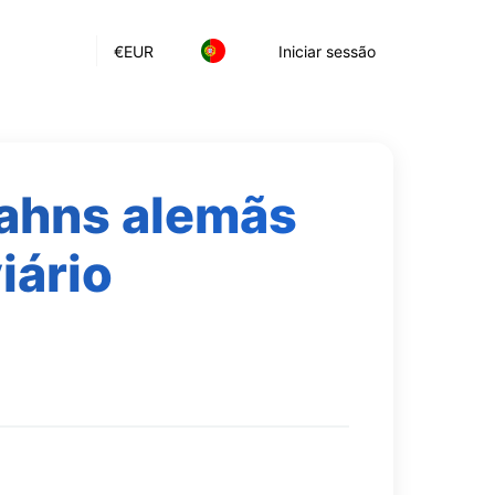
€
EUR
Iniciar sessão
bahns alemãs
iário