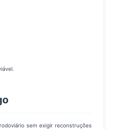
iável.
go
odoviário sem exigir reconstruções