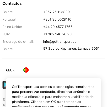
Contactos
Chipre:
+357 25 123889
Portugal:
+351 30 0528110
Reino Unido:
+44 20 4577 1766
EUA:
+1 302 240 28 90
Endereço de e-mail:
info@gettransport.com
57 Spyrou Kyprianou
,
Lárnaca
6051
Chipre:
€
EUR
GetTransport usa cookies e tecnologias semelhantes
para personalizar conteúdo, direcionar anúncios e
medir sua eficácia, e para melhorar a usabilidade da
© Gettransport International Limited. GetTransport®
plataforma. Clicando em OK ou alterando as
is trademark of Gettransport International Limited.
configurações dos cookies, você concorda com os