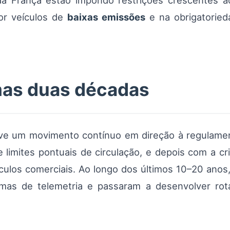
ia da França estão impondo restrições crescentes 
por veículos de
baixas emissões
e na obrigatorie
mas duas décadas
 um movimento contínuo em direção à regulamen
 e limites pontuais de circulação, e depois com a c
ículos comerciais. Ao longo dos últimos 10–20 anos,
emas de telemetria e passaram a desenvolver rota