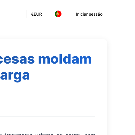
€
EUR
Iniciar sessão
ncesas moldam
carga