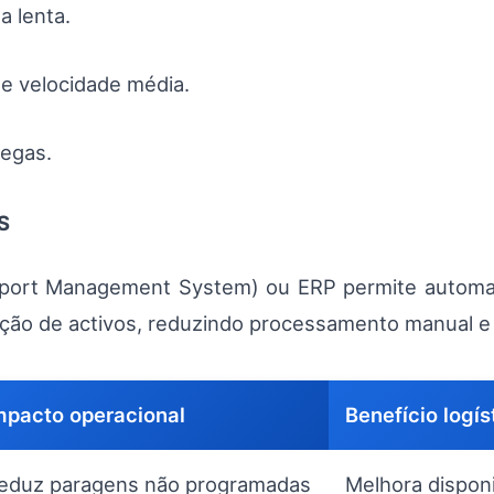
a lenta.
e velocidade média.
regas.
S
port Management System) ou ERP permite automati
ização de activos, reduzindo processamento manual e 
mpacto operacional
Benefício logís
eduz paragens não programadas
Melhora dispon