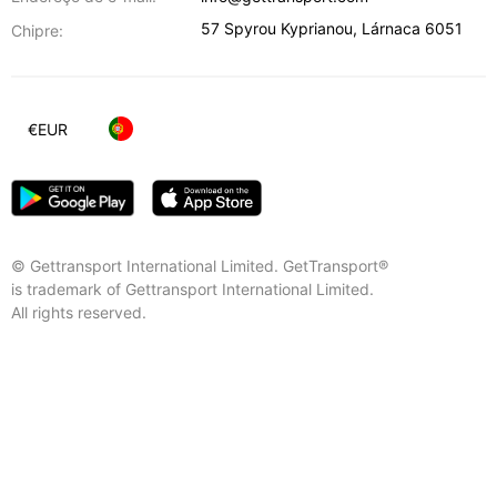
57 Spyrou Kyprianou
,
Lárnaca
6051
Chipre:
€
EUR
© Gettransport International Limited. GetTransport®
is trademark of Gettransport International Limited.
All rights reserved.