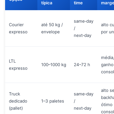
típica
time
marg
same‑day
Courier
até 50 kg /
alto c
/
expresso
envelope
por u
next‑day
média
LTL
100–1000 kg
24–72 h
ganho
expresso
conso
alto s
Truck
same‑day
backha
dedicado
1–3 paletes
/
ótimo
(pallet)
next‑day
conso