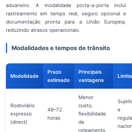
aduaneiro. A modalidade porta-a-porta inclui
rastreamento em tempo real, seguro opcional e
documentação pronta para a União Europeia,
reduzindo atrasos operacionais.
Modalidades e tempos de trânsito
Prazo
Principais
Modalidade
Limit
estimado
vantagens
Menor
Sujeit
Rodoviário
custo,
48–72
e
expresso
flexibilidade
horas
regul
(direct)
de
nacio
roteamento