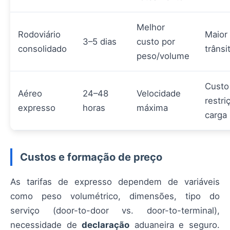
Melhor
Rodoviário
Maior
3–5 dias
custo por
consolidado
trânsi
peso/volume
Custo
Aéreo
24–48
Velocidade
restri
expresso
horas
máxima
carga
Custos e formação de preço
As tarifas de expresso dependem de variáveis
como peso volumétrico, dimensões, tipo do
serviço (door-to-door vs. door-to-terminal),
necessidade de
declaração
aduaneira e seguro.