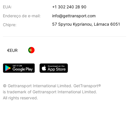
EUA:
+1 302 240 28 90
Endereço de e-mail:
info@gettransport.com
57 Spyrou Kyprianou
,
Lárnaca
6051
Chipre:
€
EUR
© Gettransport International Limited. GetTransport®
is trademark of Gettransport International Limited.
All rights reserved.