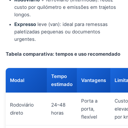
custo por quilómetro e emissões em trajetos
longos.
Expresso
leve (van): ideal para remessas
paletizadas pequenas ou documentos
urgentes.
Tabela comparativa: tempos e uso recomendado
Tempo
Modal
Vantagens
Limit
estimado
Porta a
Custo
Rodoviário
24–48
porta,
eleva
direto
horas
flexível
por k