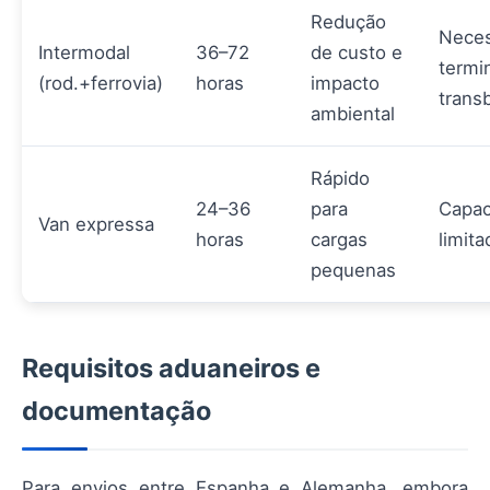
Redução
Neces
Intermodal
36–72
de custo e
termi
(rod.+ferrovia)
horas
impacto
trans
ambiental
Rápido
24–36
para
Capac
Van expressa
horas
cargas
limita
pequenas
Requisitos aduaneiros e
documentação
Para envios entre Espanha e Alemanha, embora