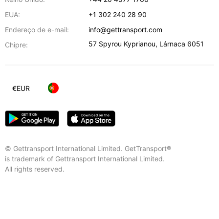
EUA:
+1 302 240 28 90
Endereço de e-mail:
info@gettransport.com
57 Spyrou Kyprianou
,
Lárnaca
6051
Chipre:
€
EUR
© Gettransport International Limited. GetTransport®
is trademark of Gettransport International Limited.
All rights reserved.