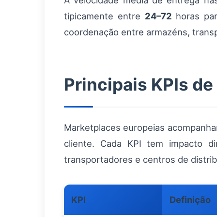
A velocidade média de entrega nas
tipicamente entre
24–72
horas par
coordenação entre armazéns, transpo
Principais KPIs de
Marketplaces europeias acompanham 
cliente. Cada KPI tem impacto di
transportadores e centros de distrib
KPI
Definição