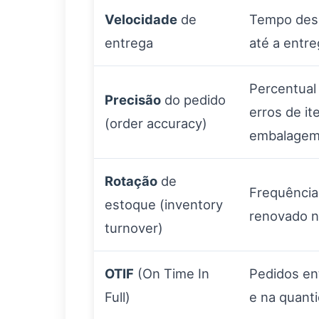
Velocidade
de
Tempo desd
entrega
até a entreg
Percentual
Precisão
do pedido
erros de i
(order accuracy)
embalagem
Rotação
de
Frequência
estoque (inventory
renovado n
turnover)
OTIF
(On Time In
Pedidos en
Full)
e na quanti