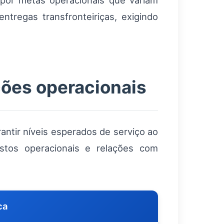
 por metas operacionais que variam
entregas transfronteiriças, exigindo
ações operacionais
ntir níveis esperados de serviço ao
ustos operacionais e relações com
ca