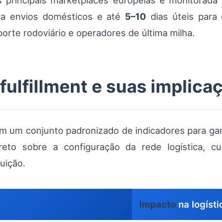
 principais marketplaces europeias é monitorada
a envios domésticos e até
5–10
dias úteis para 
rte rodoviário e operadores de última milha.
 fulfillment e suas implic
um conjunto padronizado de indicadores para gara
reto sobre a configuração da rede logística, c
uição.
Impacto
na logísti