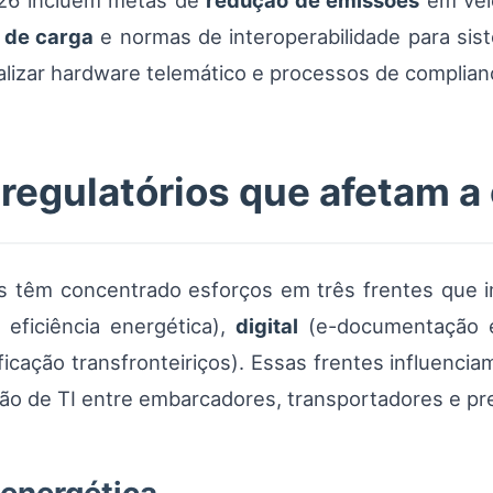
026 incluem metas de
redução de emissões
em veíc
 de carga
e normas de interoperabilidade para sist
alizar hardware telemático e processos de complian
 regulatórios que afetam a 
as têm concentrado esforços em três frentes que
eficiência energética),
digital
(e-documentação 
icação transfronteiriços). Essas frentes influencia
ão de TI entre embarcadores, transportadores e pr