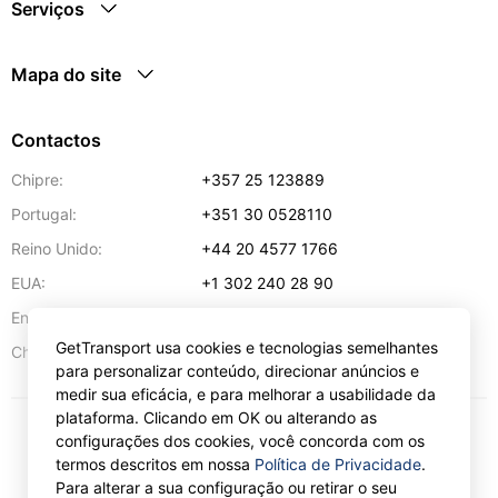
Serviços
Mapa do site
Contactos
Chipre:
+357 25 123889
Portugal:
+351 30 0528110
Reino Unido:
+44 20 4577 1766
EUA:
+1 302 240 28 90
Endereço de e-mail:
info@gettransport.com
GetTransport usa cookies e tecnologias semelhantes
57 Spyrou Kyprianou
,
Lárnaca
6051
Chipre:
para personalizar conteúdo, direcionar anúncios e
medir sua eficácia, e para melhorar a usabilidade da
plataforma. Clicando em OK ou alterando as
configurações dos cookies, você concorda com os
€
EUR
termos descritos em nossa
Política de Privacidade
.
Para alterar a sua configuração ou retirar o seu