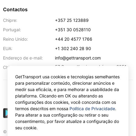
Contactos
Chipre:
+357 25 123889
Portugal:
+351 30 0528110
Reino Unido:
+44 20 4577 1766
EUA:
+1 302 240 28 90
Endereço de e-mail:
info@gettransport.com
57 Spyrou Kyprianou
,
Lárnaca
6051
Chipre:
GetTransport usa cookies e tecnologias semelhantes
para personalizar conteúdo, direcionar anúncios e
medir sua eficácia, e para melhorar a usabilidade da
€
EUR
plataforma. Clicando em OK ou alterando as
configurações dos cookies, você concorda com os
termos descritos em nossa
Política de Privacidade
.
Para alterar a sua configuração ou retirar o seu
consentimento, por favor atualize a configuração do
seu cookie.
© Gettransport International Limited. GetTransport®