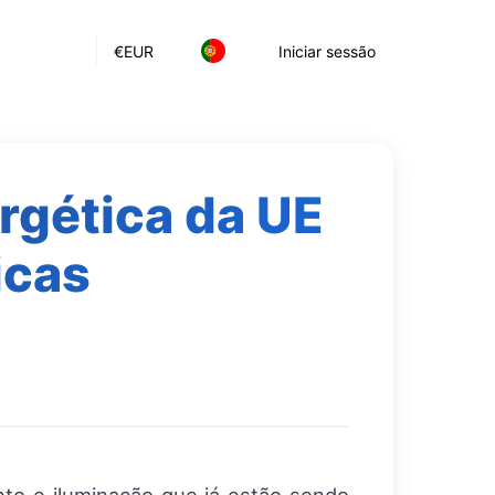
€
EUR
Iniciar sessão
ergética da UE
icas