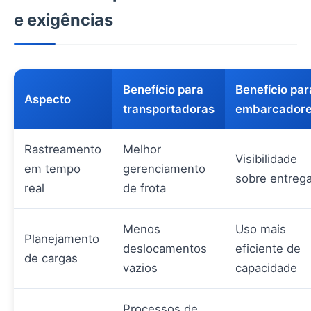
e exigências
Benefício para
Benefício par
Aspecto
transportadoras
embarcador
Rastreamento
Melhor
Visibilidade
em tempo
gerenciamento
sobre entreg
real
de frota
Menos
Uso mais
Planejamento
deslocamentos
eficiente de
de cargas
vazios
capacidade
Processos de