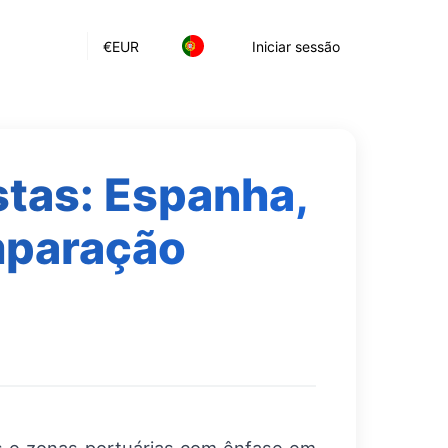
€
EUR
Iniciar sessão
stas: Espanha,
mparação