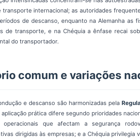
ão intensificadas concentram-se nas autoestrada
 transporte internacional; as autoridades frequente
 períodos de descanso, enquanto na Alemanha as f
s de transporte, e na Chéquia a ênfase recai sobr
tal do transportador.
rio comum e variações na
condução e descanso são harmonizadas pela
Regul
plicação prática difere segundo prioridades nacio
s operacionais que afectam a segurança rodov
ivas dirigidas às empresas; e a Chéquia privilegia 