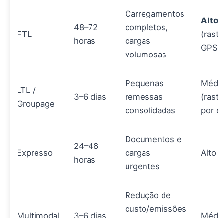
Carregamentos
Alto
48–72
completos,
FTL
(ras
horas
cargas
GPS
volumosas
Pequenas
Méd
LTL /
3–6 dias
remessas
(ras
Groupage
consolidadas
por 
Documentos e
24–48
Expresso
cargas
Alto
horas
urgentes
Redução de
custo/emissões
Multimodal
3–6 dias
Méd