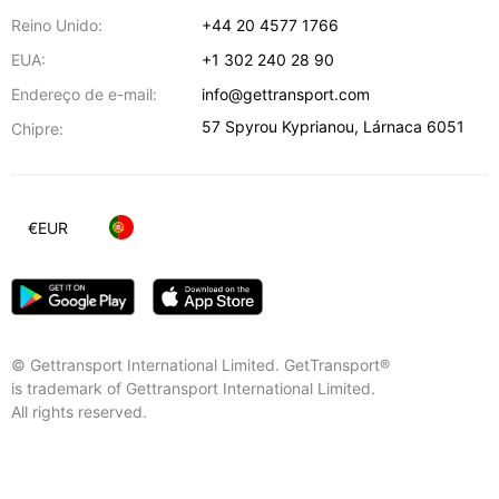
Reino Unido:
+44 20 4577 1766
EUA:
+1 302 240 28 90
Endereço de e-mail:
info@gettransport.com
57 Spyrou Kyprianou
,
Lárnaca
6051
Chipre:
€
EUR
© Gettransport International Limited. GetTransport®
is trademark of Gettransport International Limited.
All rights reserved.