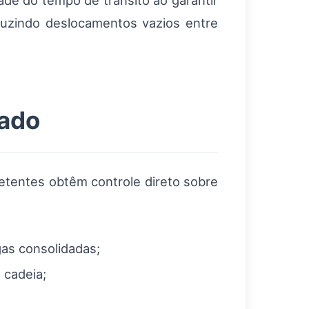
ade do tempo de trânsito ao garantir
duzindo deslocamentos vazios entre
cado
etentes obtêm controle direto sobre
gas consolidadas;
 cadeia;