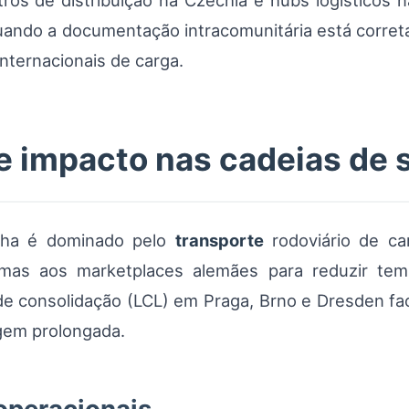
ntros de distribuição na Czechia e hubs logístico
ando a documentação intracomunitária está correta
nternacionais de carga.
 e impacto nas cadeias de
nha é dominado pelo
transporte
rodoviário de ca
imas aos marketplaces alemães para reduzir te
 de consolidação (LCL) em Praga, Brno e Dresden fa
gem prolongada.