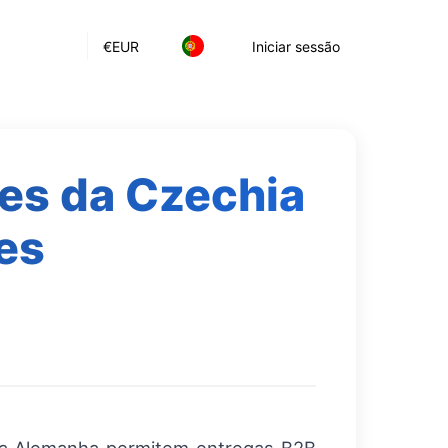
€
EUR
Iniciar sessão
es da Czechia
es