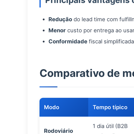
Principais vantagens 
Redução
do lead time com fulfill
Menor
custo por entrega ao usar
Conformidade
fiscal simplifica
Comparativo de m
Modo
Tempo típico
1 dia útil (B2B
Rodoviário