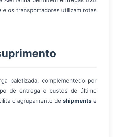
s na Alemanha permitem entregas B2B
 e os transportadores utilizam rotas
 suprimento
rga paletizada, complementedo por
mpo de entrega e custos de último
cilita o agrupamento de
shipments
e