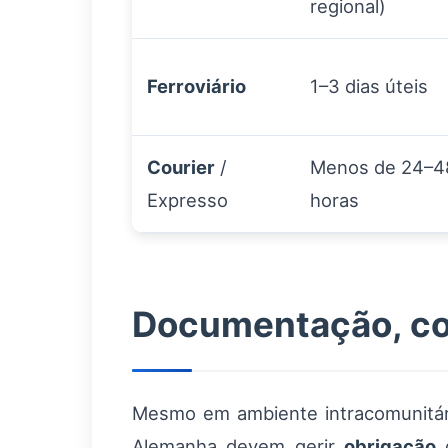
regional)
Ferroviário
1–3 dias úteis
Courier
/
Menos de 24–4
Expresso
horas
Documentação, co
Mesmo em ambiente intracomunitár
Alemanha devem gerir
obrigação
d