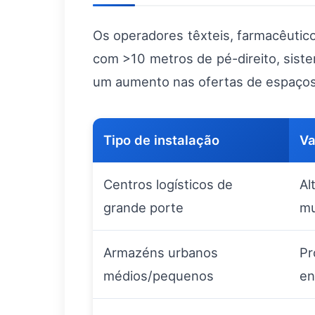
Os operadores têxteis, farmacêutic
com >10 metros de pé-direito, sis
um aumento nas ofertas de espaços 
Tipo de instalação
Va
Centros logísticos de
Al
grande porte
mu
Armazéns urbanos
Pr
médios/pequenos
en