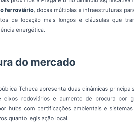
riais próximos a Praga e Brno diminuiu significativa
o ferroviário
, docas múltiplas e infraestruturas pa
tos de locação mais longos e cláusulas que tran
iência energética.
ura do mercado
lica Tcheca apresenta duas dinâmicas principais:
e eixos rodoviários e aumento de procura por g
 por hubs com certificações ambientais e sistema
vos quanto legislação local.