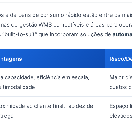
os e de bens de consumo rápido estão entre os maio
temas de gestão WMS compatíveis e áreas para oper
“built-to-suit” que incorporam soluções de
autom
ntagens
Risco/D
ta capacidade, eficiência em escala,
Maior di
ltimodalidade
custos d
oximidade ao cliente final, rapidez de
Espaço l
trega
elevado