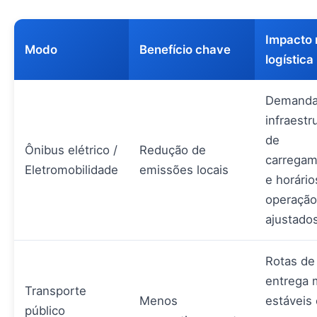
Impacto 
Modo
Benefício chave
logística
Demanda
infraestr
de
Ônibus elétrico /
Redução de
carrega
Eletromobilidade
emissões locais
e horário
operação
ajustado
Rotas de
entrega 
Transporte
Menos
estáveis 
público