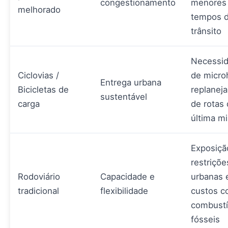
congestionamento
menores
melhorado
tempos 
trânsito
Necessi
Ciclovias /
de micro
Entrega urbana
Bicicletas de
replanej
sustentável
carga
de rotas
última mi
Exposiçã
restriçõe
Rodoviário
Capacidade e
urbanas 
tradicional
flexibilidade
custos 
combustí
fósseis