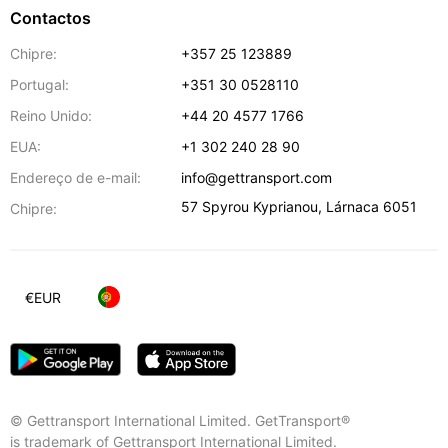
Contactos
Chipre:
+357 25 123889
Portugal:
+351 30 0528110
Reino Unido:
+44 20 4577 1766
EUA:
+1 302 240 28 90
Endereço de e-mail:
info@gettransport.com
57 Spyrou Kyprianou
,
Lárnaca
6051
Chipre:
€
EUR
© Gettransport International Limited. GetTransport®
is trademark of Gettransport International Limited.