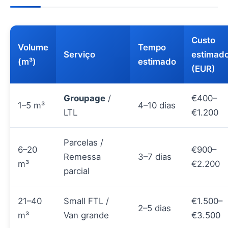
Custo
Volume
Tempo
Serviço
estimad
(m³)
estimado
(EUR)
Groupage
/
€400–
1–5 m³
4–10 dias
LTL
€1.200
Parcelas /
6–20
€900–
Remessa
3–7 dias
m³
€2.200
parcial
21–40
Small FTL /
€1.500–
2–5 dias
m³
Van grande
€3.500