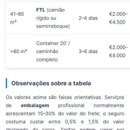
FTL
(camião
41–80
€2.000–
rígido ou
2–4 dias
m³
€4.500
semirreboque)
Container 20’ /
€2.000–
>80 m³
caminhão
3–6 dias
€4.000
completo
Observações sobre a tabela
Os valores acima são faixas orientativas. Serviços
de
embalagem
profissional normalmente
acrescentam 15–30% do valor do frete; o seguro
costuma custar entre 0,5% e 1,5% do valor
declarado da carga. Tarifas podem variar por