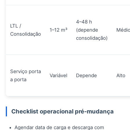
4–48 h
LTL /
1–12 m³
(depende
Médio
Consolidação
consolidação)
Serviço porta
Variável
Depende
Alto
a porta
Checklist operacional pré-mudança
Agendar data de carga e descarga com