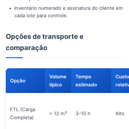
Inventário numerado e assinatura do cliente em
cada lote para controle.
Opções de transporte e
comparação
Volume
Tempo
Custo
Opção
típico
estimado
relati
FTL (Carga
> 12 m³
3–10 h
Alto
Completa)