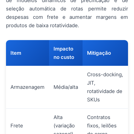
de modelos dinâmicos de precificação e de
seleção automática de rotas permite reduzir
despesas com frete e aumentar margens em
produtos de baixa rotatividade.
Impacto
Item
Mitigação
no custo
Cross-docking,
JIT,
Armazenagem
Média/alta
rotatividade de
SKUs
Alta
Contratos
Frete
(variação
fixos, leilões
sazonal)
de carga