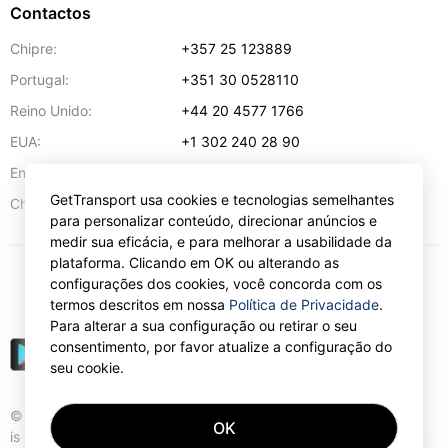
Contactos
Chipre:
+357 25 123889
Portugal:
+351 30 0528110
Reino Unido:
+44 20 4577 1766
EUA:
+1 302 240 28 90
Endereço de e-mail:
info@gettransport.com
GetTransport usa cookies e tecnologias semelhantes
57 Spyrou Kyprianou
,
Lárnaca
6051
Chipre:
para personalizar conteúdo, direcionar anúncios e
medir sua eficácia, e para melhorar a usabilidade da
plataforma. Clicando em OK ou alterando as
configurações dos cookies, você concorda com os
€
EUR
termos descritos em nossa
Política de Privacidade
.
Para alterar a sua configuração ou retirar o seu
consentimento, por favor atualize a configuração do
seu cookie.
© Gettransport International Limited. GetTransport®
OK
is trademark of Gettransport International Limited.