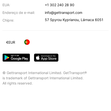
EUA:
+1 302 240 28 90
Endereço de e-mail:
info@gettransport.com
57 Spyrou Kyprianou
,
Lárnaca
6051
Chipre:
€
EUR
© Gettransport International Limited. GetTransport®
is trademark of Gettransport International Limited.
All rights reserved.