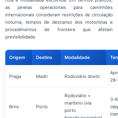
rota e modalidade escolhida. Em termos práticos,
as janelas operacionais para caminhões
internacionais consideram restrições de circulação
noturna, tempos de descanso dos motoristas e
procedimentos de fronteira que afetam
previsibilidade.
Origem
Destino
Modalidade
Tem
Apr
Praga
Madri
Rodoviário direto
28–
Rodoviário +
3–6
marítimo (via
Brno
Porto
(de
porto
tra
francês/espanhol)