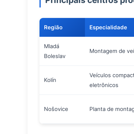
Principais centros pr
Região
Especialidade
Mladá
Montagem de veí
Boleslav
Veículos compac
Kolín
eletrônicos
Nošovice
Planta de monta