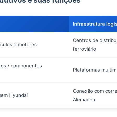
odutivos e suas funções
Infraestrutura logí
Centros de distribu
culos e motores
ferroviário
tos / componentes
Plataformas multim
Conexão com corre
gem Hyundai
Alemanha