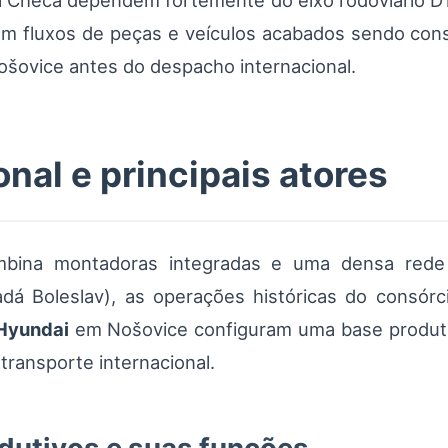
 Checa dependem fortemente do eixo rodoviário D1/
m fluxos de peças e veículos acabados sendo cons
Nošovice antes do despacho internacional.
nal e principais atores
ombina montadoras integradas e uma densa rede 
dá Boleslav), as operações históricas do consór
Hyundai
em Nošovice configuram uma base produtiv
ransporte internacional.