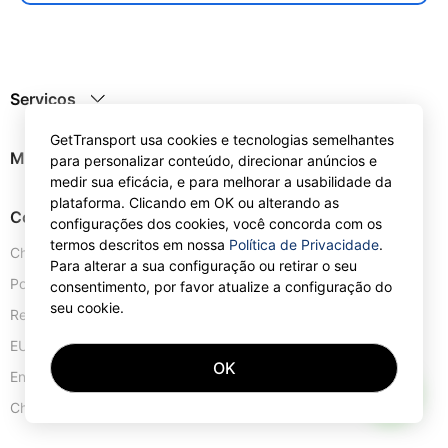
Serviços
GetTransport usa cookies e tecnologias semelhantes
Mapa do site
para personalizar conteúdo, direcionar anúncios e
medir sua eficácia, e para melhorar a usabilidade da
plataforma. Clicando em OK ou alterando as
Contactos
configurações dos cookies, você concorda com os
termos descritos em nossa
Política de Privacidade
.
Chipre:
+357 25 123889
Para alterar a sua configuração ou retirar o seu
Portugal:
+351 30 0528110
consentimento, por favor atualize a configuração do
seu cookie.
Reino Unido:
+44 20 4577 1766
EUA:
+1 302 240 28 90
OK
Endereço de e-mail:
info@gettransport.com
AI
57 Spyrou Kyprianou
,
Lárnaca
6051
Chipre: