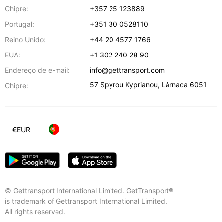
Chipre:
+357 25 123889
Portugal:
+351 30 0528110
Reino Unido:
+44 20 4577 1766
EUA:
+1 302 240 28 90
Endereço de e-mail:
info@gettransport.com
57 Spyrou Kyprianou
,
Lárnaca
6051
Chipre:
€
EUR
© Gettransport International Limited. GetTransport®
is trademark of Gettransport International Limited.
All rights reserved.