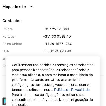
Mapa do site
Contactos
Chipre:
+357 25 123889
Portugal:
+351 30 0528110
Reino Unido:
+44 20 4577 1766
EUA:
+1 302 240 28 90
Endereço de e-mail:
info@gettransport.com
GetTransport usa cookies e tecnologias semelhantes
57 Spyrou Kyprianou
,
Lárnaca
6051
Chipre:
para personalizar conteúdo, direcionar anúncios e
medir sua eficácia, e para melhorar a usabilidade da
plataforma. Clicando em OK ou alterando as
configurações dos cookies, você concorda com os
€
EUR
termos descritos em nossa
Política de Privacidade
.
Para alterar a sua configuração ou retirar o seu
consentimento, por favor atualize a configuração do
seu cookie.