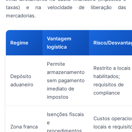
taxas) e na velocidade de liberação das
mercadorias.
Vantagem
Regime
Risco/Desvant
logística
Permite
Restrito a locais
armazenamento
Depósito
habilitados;
sem pagamento
aduaneiro
requisitos de
imediato de
compliance
impostos
Isenções fiscais
Custos operacio
e
Zona franca
locais e requisit
procedimentos