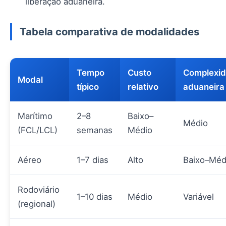
liberação aduaneira.
Tabela comparativa de modalidades
Tempo
Custo
Complexi
Modal
típico
relativo
aduaneira
Marítimo
2–8
Baixo–
Médio
(FCL/LCL)
semanas
Médio
Aéreo
1–7 dias
Alto
Baixo–Méd
Rodoviário
1–10 dias
Médio
Variável
(regional)