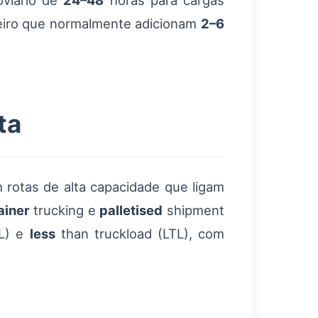
oviário de
24–48
horas para cargas
neiro que normalmente adicionam
2–6
ta
rotas de alta capacidade que ligam
ainer
trucking e
palletised
shipment
TL) e
less
than truckload (LTL), com