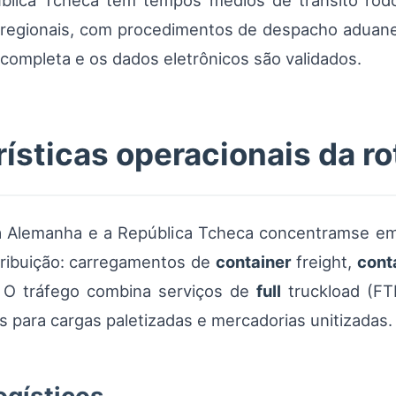
blica Tcheca tem tempos médios de trânsito rod
os regionais, com procedimentos de despacho adua
ompleta e os dados eletrônicos são validados.
rísticas operacionais da ro
a Alemanha e a República Tcheca concentramse em 
stribuição: carregamentos de
container
freight,
cont
. O tráfego combina serviços de
full
truckload (F
 para cargas paletizadas e mercadorias unitizadas.