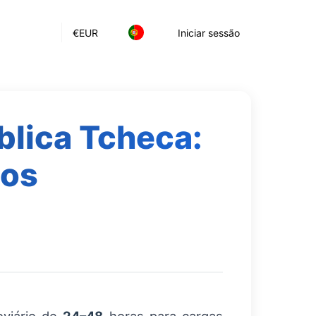
€
EUR
Iniciar sessão
blica Tcheca:
tos