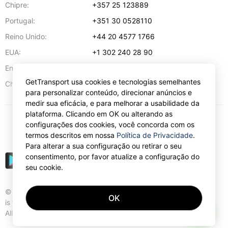
Chipre:
+357 25 123889
Portugal:
+351 30 0528110
Reino Unido:
+44 20 4577 1766
EUA:
+1 302 240 28 90
Endereço de e-mail:
info@gettransport.com
GetTransport usa cookies e tecnologias semelhantes
57 Spyrou Kyprianou
,
Lárnaca
6051
Chipre:
para personalizar conteúdo, direcionar anúncios e
medir sua eficácia, e para melhorar a usabilidade da
plataforma. Clicando em OK ou alterando as
configurações dos cookies, você concorda com os
€
EUR
termos descritos em nossa
Política de Privacidade
.
Para alterar a sua configuração ou retirar o seu
consentimento, por favor atualize a configuração do
seu cookie.
© Gettransport International Limited. GetTransport®
OK
is trademark of Gettransport International Limited.
AI
All rights reserved.