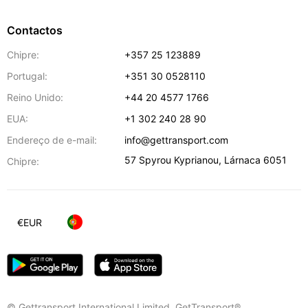
Contactos
Chipre:
+357 25 123889
Portugal:
+351 30 0528110
Reino Unido:
+44 20 4577 1766
EUA:
+1 302 240 28 90
Endereço de e-mail:
info@gettransport.com
57 Spyrou Kyprianou
,
Lárnaca
6051
Chipre:
€
EUR
© Gettransport International Limited. GetTransport®