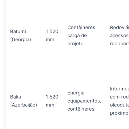
Contêineres,
Rodoviár
Batumi
1 520
carga de
acessos
(Geórgia)
mm
projeto
rodopor
Intermo
Energia,
Baku
1 520
com rod
equipamentos,
(Azerbaijão)
mm
oleodut
contêineres
próximo