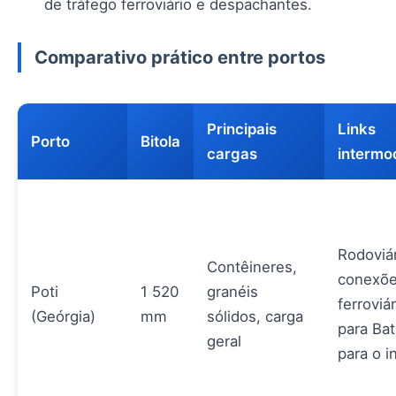
de tráfego ferroviário e despachantes.
Comparativo prático entre portos
Principais
Links
Porto
Bitola
cargas
intermo
Rodoviár
Contêineres,
conexõ
Poti
1 520
granéis
ferroviár
(Geórgia)
mm
sólidos, carga
para Ba
geral
para o in