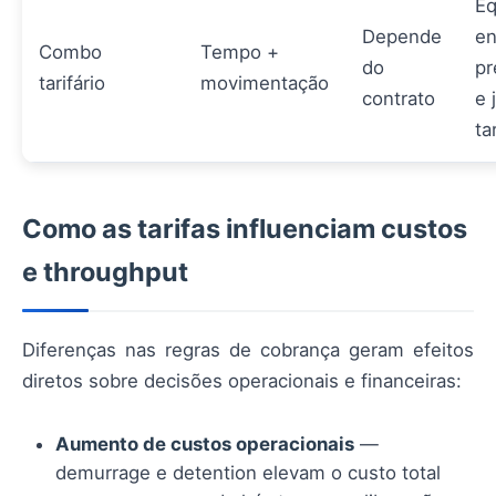
Eq
Depende
en
Combo
Tempo +
do
pr
tarifário
movimentação
contrato
e 
ta
Como as tarifas influenciam custos
e throughput
Diferenças nas regras de cobrança geram efeitos
diretos sobre decisões operacionais e financeiras:
Aumento de custos operacionais
—
demurrage e detention elevam o custo total