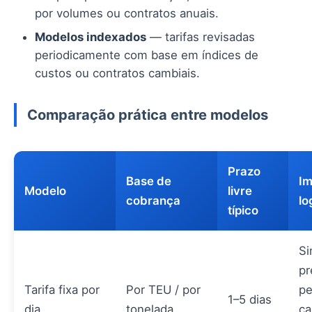
por volumes ou contratos anuais.
Modelos indexados
— tarifas revisadas
periodicamente com base em índices de
custos ou contratos cambiais.
Comparação prática entre modelos
Prazo
Base de
Im
Modelo
livre
cobrança
lo
típico
Si
pr
Tarifa fixa por
Por TEU / por
pe
1–5 dias
dia
tonelada
ca