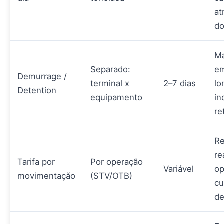
at
d
Ma
Separado:
em
Demurrage /
terminal x
2–7 dias
lo
Detention
equipamento
in
re
Re
re
Tarifa por
Por operação
Variável
op
movimentação
(STV/OTB)
cu
d