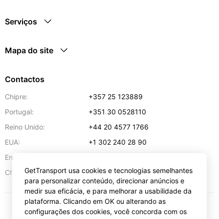
Serviços
Mapa do site
Contactos
Chipre:
+357 25 123889
Portugal:
+351 30 0528110
Reino Unido:
+44 20 4577 1766
EUA:
+1 302 240 28 90
Endereço de e-mail:
info@gettransport.com
GetTransport usa cookies e tecnologias semelhantes
57 Spyrou Kyprianou
,
Lárnaca
6051
Chipre:
para personalizar conteúdo, direcionar anúncios e
medir sua eficácia, e para melhorar a usabilidade da
plataforma. Clicando em OK ou alterando as
configurações dos cookies, você concorda com os
€
EUR