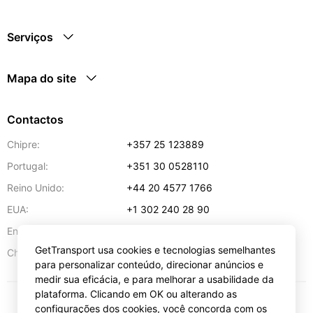
Serviços
Mapa do site
Contactos
Chipre:
+357 25 123889
Portugal:
+351 30 0528110
Reino Unido:
+44 20 4577 1766
EUA:
+1 302 240 28 90
Endereço de e-mail:
info@gettransport.com
GetTransport usa cookies e tecnologias semelhantes
57 Spyrou Kyprianou
,
Lárnaca
6051
Chipre:
para personalizar conteúdo, direcionar anúncios e
medir sua eficácia, e para melhorar a usabilidade da
plataforma. Clicando em OK ou alterando as
configurações dos cookies, você concorda com os