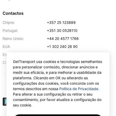
Contactos
Chipre:
+357 25 123889
Portugal:
+351 30 0528110
Reino Unido:
+44 20 4577 1766
EUA:
+1 302 240 28 90
Endereço de e-mail:
info@gettransport.com
GetTransport usa cookies e tecnologias semelhantes
57 Spyrou Kyprianou
,
Lárnaca
6051
Chipre:
para personalizar conteúdo, direcionar anúncios e
medir sua eficácia, e para melhorar a usabilidade da
plataforma. Clicando em OK ou alterando as
configurações dos cookies, você concorda com os
€
EUR
termos descritos em nossa
Política de Privacidade
.
Para alterar a sua configuração ou retirar o seu
consentimento, por favor atualize a configuração do
seu cookie.