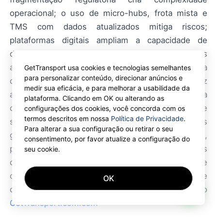
operacional; o uso de micro-hubs, frota mista e
TMS com dados atualizados mitiga riscos;
plataformas digitais ampliam a capacidade de
decisão do transportador. Mesmo as melhores
análises e avaliações não substituem a experiência
GetTransport usa cookies e tecnologias semelhantes
para personalizar conteúdo, direcionar anúncios e
direta: na prática, testar rotas e serviços locais traz
medir sua eficácia, e para melhorar a usabilidade da
a compreensão mais precisa da eficiência
plataforma. Clicando em OK ou alterando as
operacional. Em
GetTransport.com
você pode
configurações dos cookies, você concorda com os
termos descritos em nossa
Política de Privacidade
.
solicitar transporte de carga aos melhores preços
Para alterar a sua configuração ou retirar o seu
globalmente, com transparência e ampla escolha,
consentimento, por favor atualize a configuração do
permitindo decisões informadas sem custos
seu cookie.
desnecessários. Junte-se ao GetTransport.com e
comece a receber solicitações verificadas de frete
OK
AI
de contêiner em todo o mundo
GetTransport.com.com