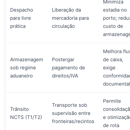
Minimiza
Despacho
Liberação da
estadia no
para livre
mercadoria para
porto; redu
prática
circulação
custo de
armazenag
Melhora flu
Armazenagem
Postergar
de caixa,
sob regime
pagamento de
exige
aduaneiro
direitos/IVA
conformida
documental
Permite
Transporte sob
Trânsito
consolidaç
supervisão entre
NCTS (T1/T2)
e otimizaçã
fronteiras/recintos
de rota