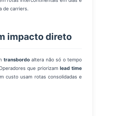
m rotas intercontinentais em dias e
 de carriers.
m impacto direto
om
transbordo
altera não só o tempo
 Operadores que priorizam
lead time
am custo usam rotas consolidadas e