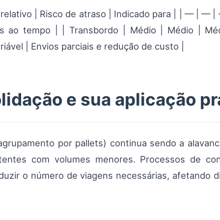
elativo | Risco de atraso | Indicado para | | — | — | 
eis ao tempo | | Transbordo | Médio | Médio | M
riável | Envios parciais e redução de custo |
lidação e sua aplicação pr
grupamento por pallets) continua sendo a alavanca
tentes com volumes menores. Processos de conso
duzir o número de viagens necessárias, afetando d