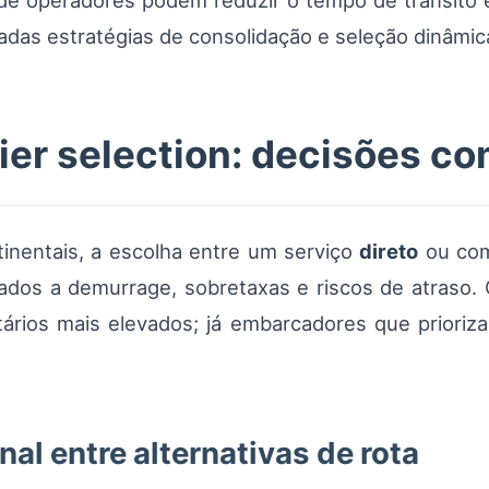
de operadores podem reduzir o tempo de trânsito e
adas estratégias de consolidação e seleção dinâmica
ier selection: decisões co
tinentais, a escolha entre um serviço
direto
ou c
ados a demurrage, sobretaxas e riscos de atraso.
tários mais elevados; já embarcadores que prioriz
l entre alternativas de rota