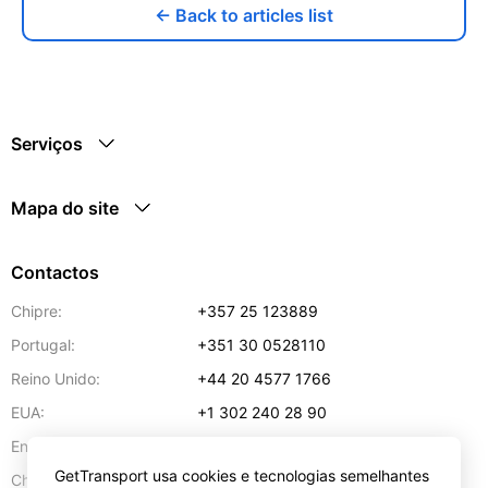
← Back to articles list
Serviços
Mapa do site
Contactos
Chipre:
+357 25 123889
Portugal:
+351 30 0528110
Reino Unido:
+44 20 4577 1766
EUA:
+1 302 240 28 90
Endereço de e-mail:
info@gettransport.com
GetTransport usa cookies e tecnologias semelhantes
57 Spyrou Kyprianou
,
Lárnaca
6051
Chipre: