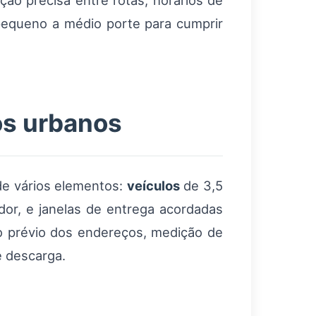
o precisa entre rotas, horários de
pequeno a médio porte para cumprir
os urbanos
de vários elementos:
veículos
de 3,5
dor, e janelas de entrega acordadas
o prévio dos endereços, medição de
e descarga.