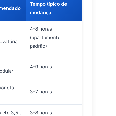
Tempo típico de
omendado
mudança
4–8 horas
/
(apartamento
evatória
padrão)
/
4–9 horas
odular
ioneta
3–7 horas
acto 3,5 t
3–8 horas