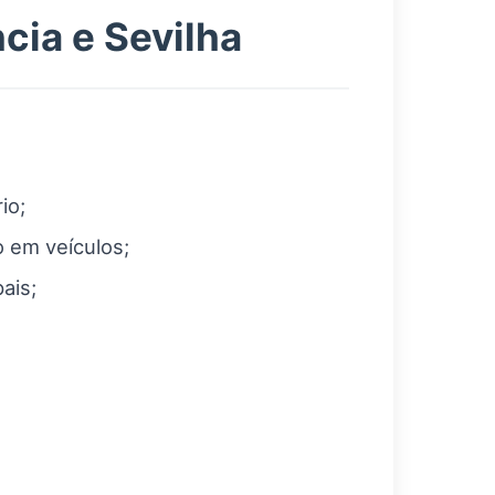
cia e Sevilha
io;
o em veículos;
ais;