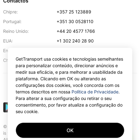
Contactos
Chipre:
+357 25 123889
Portugal:
+351 30 0528110
Reino Unido:
+44 20 4577 1766
EUA:
+1 302 240 28 90
Endereço de e-mail:
info@gettransport.com
GetTransport usa cookies e tecnologias semelhantes
57 Spyrou Kyprianou
,
Lárnaca
6051
Chipre:
para personalizar conteúdo, direcionar anúncios e
medir sua eficácia, e para melhorar a usabilidade da
plataforma. Clicando em OK ou alterando as
configurações dos cookies, você concorda com os
€
EUR
termos descritos em nossa
Política de Privacidade
.
Para alterar a sua configuração ou retirar o seu
consentimento, por favor atualize a configuração do
seu cookie.
© Gettransport International Limited. GetTransport®
OK
is trademark of Gettransport International Limited.
AI
All rights reserved.