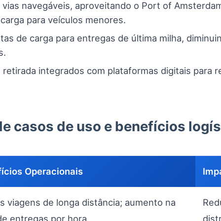
e vias navegáveis, aproveitando o Port of Amsterd
r carga para veículos menores.
etas de carga para entregas de última milha, diminu
s.
retirada integrados com plataformas digitais para r
e casos de uso e benefícios logís
ícios Operacionais
Imp
 viagens de longa distância; aumento na
Red
de entregas por hora
dist