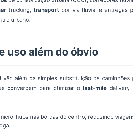
ros
de consolidação urbana (UCC), corredores fluviai
ner
trucking,
transport
por via fluvial e entregas 
ntro urbano.
e uso além do óbvio
ão além da simples substituição de caminhões p
que convergem para otimizar o
last-mile
delivery 
r micro-hubs nas bordas do centro, reduzindo viage
ega.