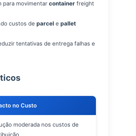
am para movimentar
container
freight
indo custos de
parcel
e
pallet
eduzir tentativas de entrega falhas e
ticos
acto no Custo
ução moderada nos custos de
ribuição