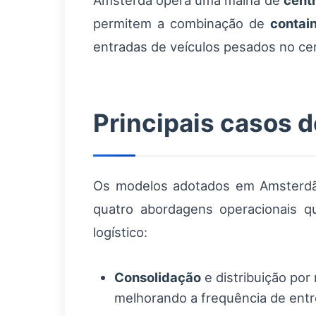
Amsterdã opera uma malha de
cent
permitem a combinação de
contai
entradas de veículos pesados no ce
Principais casos d
Os modelos adotados em Amsterdã v
quatro abordagens operacionais 
logístico:
Consolidação
e distribuição po
melhorando a frequência de entr