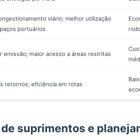
ngestionamento viário; melhor utilização
Econ
paços portuários
rodo
Cust
 emissão; maior acesso a áreas restritas
méd
Baix
 retornos; eficiência em rotas
eco
 de suprimentos e planeja