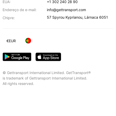
EUA:
+1 302 240 28 90
Endereço de e-mail:
info@gettransport.com
57 Spyrou Kyprianou
,
Lárnaca
6051
Chipre:
€
EUR
© Gettransport International Limited. GetTransport®
is trademark of Gettransport International Limited.
All rights reserved.