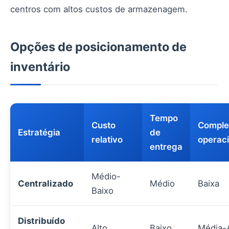
centros com altos custos de armazenagem.
Opções de posicionamento de
inventário
Tempo
Custo
Comple
Estratégia
de
relativo
operaci
entrega
Médio-
Centralizado
Médio
Baixa
Baixo
Distribuído
Alto
Baixo
Média-A