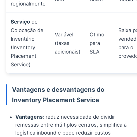
regionalmente
Serviço
de
Colocação de
Baixa p
Variável
Ótimo
Inventário
vendedo
(taxas
para
(Inventory
para o
adicionais)
SLA
Placement
proved
Service)
Vantagens e desvantagens do
Inventory Placement Service
Vantagens:
reduz necessidade de dividir
remessas entre múltiplos centros, simplifica a
logística inbound e pode reduzir custos