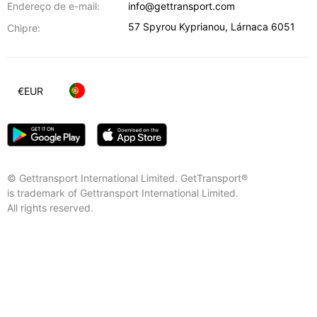
Endereço de e-mail:
info@gettransport.com
57 Spyrou Kyprianou
,
Lárnaca
6051
Chipre:
€
EUR
© Gettransport International Limited. GetTransport®
is trademark of Gettransport International Limited.
All rights reserved.