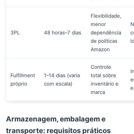
Flexibilidade,
menor
N
3PL
48 horas–7 dias
dependência
c
de políticas
l
Amazon
Controle
I
Fulfillment
1–14 dias (varia
total sobre
e
próprio
com escala)
inventário e
e
marca
Armazenagem, embalagem e
transporte: requisitos práticos