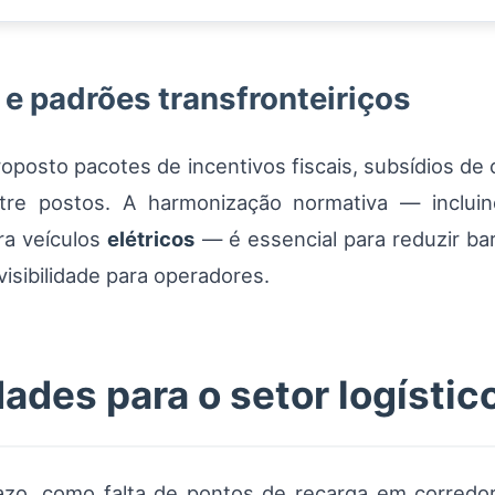
 e padrões transfronteiriços
posto pacotes de incentivos fiscais, subsídios de c
entre postos. A harmonização normativa — inclui
ra veículos
elétricos
— é essencial para reduzir bar
visibilidade para operadores.
ades para o setor logístic
razo, como falta de pontos de recarga em corredor