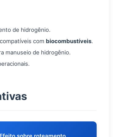
ento de hidrogênio.
os compatíveis com
biocombustíveis
.
ra manuseio de hidrogênio.
eracionais.
ativas
Efeito sobre roteamento