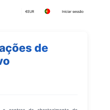
€
EUR
Iniciar sessão
ações de
vo